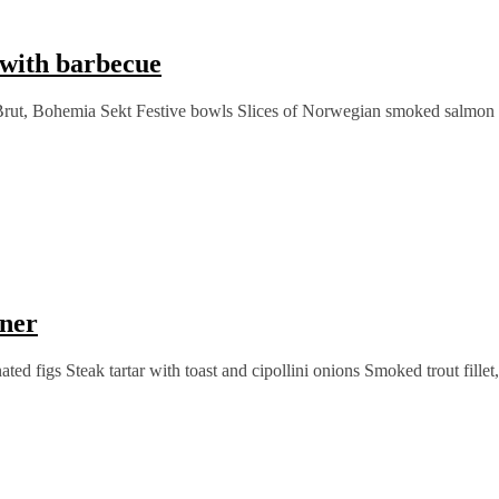
with barbecue
ut, Bohemia Sekt Festive bowls Slices of Norwegian smoked salmon with
ner
ted figs Steak tartar with toast and cipollini onions Smoked trout fill