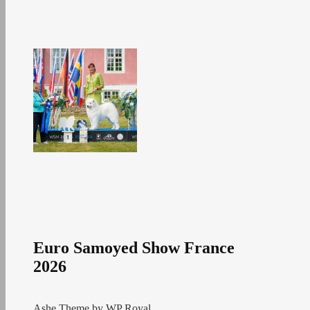
Euro Samoyed Show France
2026
Ashe Theme by
WP Royal
.