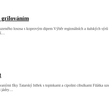
 grilováním
uzeného lososa s koprovým dipem Výběr regionálních a italských sýrů
sí…
t
anými fíky Tatarský biftek s topinkami a cipolini cibulkami Filátka 
mi jádry…